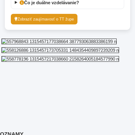
Čo je duálne vzdelávanie?
Zobraziť zaujímavosť o TT župe
OZNAMY