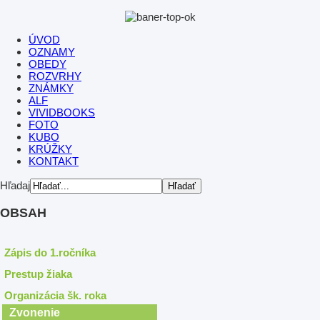
ÚVOD
OZNAMY
OBEDY
ROZVRHY
ZNÁMKY
ALF
VIVIDBOOKS
FOTO
KUBO
KRÚŽKY
KONTAKT
Hľadaj
OBSAH
Zápis do 1.ročníka
Prestup žiaka
Organizácia šk. roka
Zvonenie