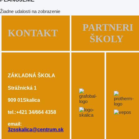
Žiadne udalosti na zobrazenie
PARTNERI
KONTAKT
ŠKOLY
ZÁKLADNÁ ŠKOLA
Strážnická 1
909 01
Skalica
tel.:+421 34/664 4358
email:
3zsskalica@centrum.sk