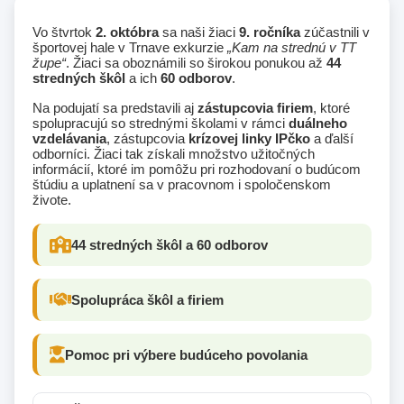
Vo štvrtok
2. októbra
sa naši žiaci
9. ročníka
zúčastnili v
športovej hale v Trnave exkurzie
„Kam na strednú v TT
župe“
. Žiaci sa oboznámili so širokou ponukou až
44
stredných škôl
a ich
60 odborov
.
Na podujatí sa predstavili aj
zástupcovia firiem
, ktoré
spolupracujú so strednými školami v rámci
duálneho
vzdelávania
, zástupcovia
krízovej linky IPčko
a ďalší
odborníci. Žiaci tak získali množstvo užitočných
informácií, ktoré im pomôžu pri rozhodovaní o budúcom
štúdiu a uplatnení sa v pracovnom i spoločenskom
živote.
44 stredných škôl a 60 odborov
Spolupráca škôl a firiem
Pomoc pri výbere budúceho povolania