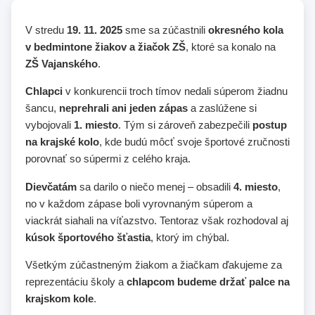
V stredu
19. 11. 2025
sme sa zúčastnili
okresného kola
v bedmintone žiakov a žiačok ZŠ
, ktoré sa konalo na
ZŠ Vajanského
.
Chlapci
v konkurencii troch tímov nedali súperom žiadnu
šancu,
neprehrali ani jeden zápas
a zaslúžene si
vybojovali
1. miesto
. Tým si zároveň zabezpečili
postup
na krajské kolo
, kde budú môcť svoje športové zručnosti
porovnať so súpermi z celého kraja.
Dievčatám
sa darilo o niečo menej – obsadili
4. miesto
,
no v každom zápase boli vyrovnaným súperom a
viackrát siahali na víťazstvo. Tentoraz však rozhodoval aj
kúsok športového šťastia
, ktorý im chýbal.
Všetkým zúčastneným žiakom a žiačkam ďakujeme za
reprezentáciu školy a
chlapcom budeme držať palce na
krajskom kole
.