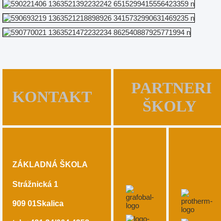
PARTNERI
KONTAKT
ŠKOLY
ZÁKLADNÁ ŠKOLA
Strážnická 1
909 01
Skalica