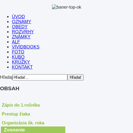
ÚVOD
OZNAMY
OBEDY
ROZVRHY
ZNÁMKY
ALF
VIVIDBOOKS
FOTO
KUBO
KRÚŽKY
KONTAKT
Hľadaj
OBSAH
Zápis do 1.ročníka
Prestup žiaka
Organizácia šk. roka
Zvonenie