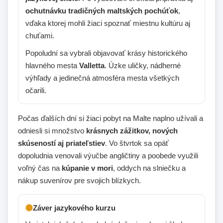
ochutnávku tradičných maltských pochúťok
,
vďaka ktorej mohli žiaci spoznať miestnu kultúru aj
chuťami.
Popoludní sa vybrali objavovať krásy historického
hlavného mesta
Valletta
. Úzke uličky, nádherné
výhľady a jedinečná atmosféra mesta všetkých
očarili.
Počas ďalších dní si žiaci pobyt na Malte naplno užívali a
odniesli si množstvo
krásnych zážitkov, nových
skúseností aj priateľstiev
. Vo štvrtok sa opäť
dopoludnia venovali výučbe angličtiny a poobede využili
voľný čas na
kúpanie v mori
, oddych na slniečku a
nákup suvenírov pre svojich blízkych.
Záver jazykového kurzu