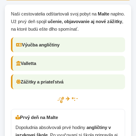
Naši cestovatelia odštartovali svoj pobyt na
Malte
naplno.
Už prvý deň spojil
učenie, objavovanie aj nové zážitky
,
na ktoré budú ešte dlho spomínať.
Výučba angličtiny
Valletta
Zážitky a priateľstvá
.ೃ࿔ ✈︎ *:･
Prvý deň na Malte
Dopoludnia absolvovali prvé hodiny
angličtiny v
jazykovej škole
. Po vyučovaní si škola pripravila aj