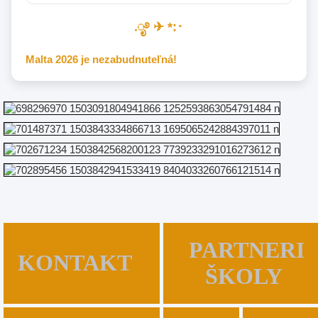
.ೃ࿔ ✈︎ *:･
Malta 2026 je nezabudnuteľná!
PARTNERI
KONTAKT
ŠKOLY