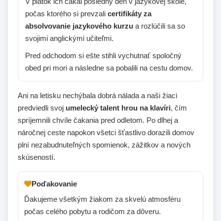
V piatok ich čakal posledný deň v jazykovej škole,
počas ktorého si prevzali
certifikáty za
absolvovanie jazykového kurzu
a rozlúčili sa so
svojimi anglickými učiteľmi.
Pred odchodom si ešte stihli vychutnať spoločný
obed pri mori a následne sa pobalili na cestu domov.
Ani na letisku nechýbala dobrá nálada a naši žiaci
predviedli svoj
umelecký talent hrou na klavíri
, čím
spríjemnili chvíle čakania pred odletom. Po dlhej a
náročnej ceste napokon všetci šťastlivo dorazili domov
plní nezabudnuteľných spomienok, zážitkov a nových
skúseností.
Poďakovanie
Ďakujeme všetkým žiakom za skvelú atmosféru
počas celého pobytu a rodičom za dôveru.