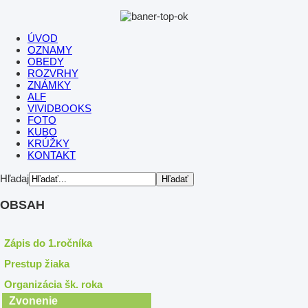
ÚVOD
OZNAMY
OBEDY
ROZVRHY
ZNÁMKY
ALF
VIVIDBOOKS
FOTO
KUBO
KRÚŽKY
KONTAKT
Hľadaj
OBSAH
Zápis do 1.ročníka
Prestup žiaka
Organizácia šk. roka
Zvonenie