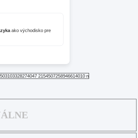
azyka
ako východisko pre
UÁLNE