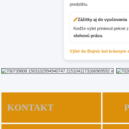
predstihu.
Zážitky aj do vyučovania
Keďže výlet priniesol pekné zá
slohovú prácu
.
Výlet do Bojníc bol krásnym 
KONTAKT