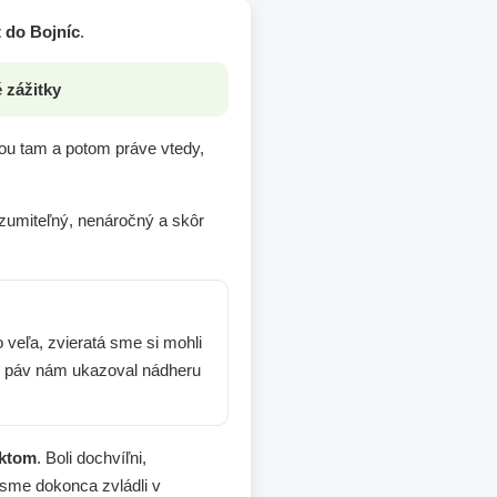
t do Bojníc
.
 zážitky
tou tam a potom práve vtedy,
ozumiteľný, nenáročný a skôr
 veľa, zvieratá sme si mohli
e“, páv nám ukazoval nádheru
ektom
. Boli dochvíľni,
sme dokonca zvládli v