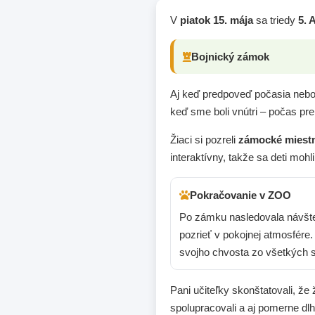
V
piatok 15. mája
sa triedy
5. 
Bojnický zámok
Aj keď predpoveď počasia nebol
keď sme boli vnútri – počas pr
Žiaci si pozreli
zámocké miestn
interaktívny, takže sa deti mohl
Pokračovanie v ZOO
Po zámku nasledovala návš
pozrieť v pokojnej atmosfére
svojho chvosta zo všetkých st
Pani učiteľky skonštatovali, že
spolupracovali a aj pomerne d