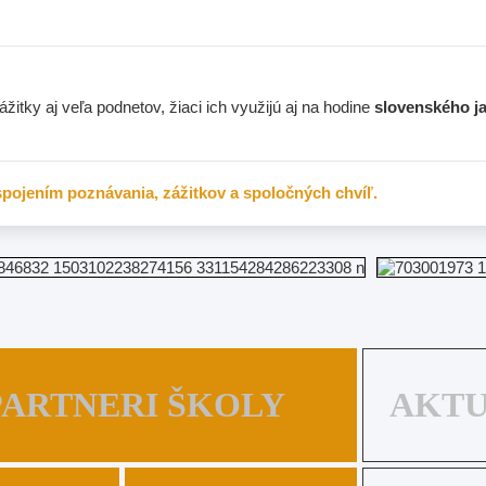
žitky aj veľa podnetov, žiaci ich využijú aj na hodine
slovenského j
spojením poznávania, zážitkov a spoločných chvíľ.
PARTNERI ŠKOLY
AKT