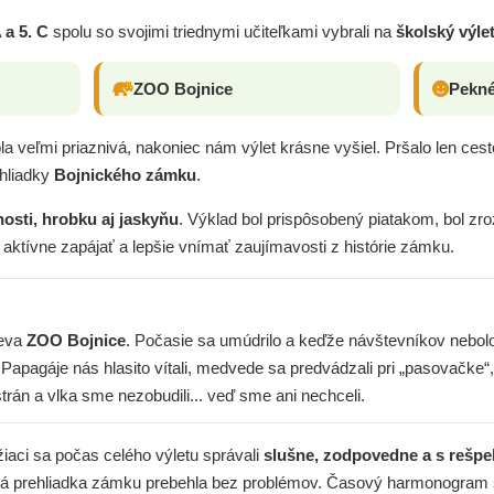
A a 5. C
spolu so svojimi triednymi učiteľkami vybrali na
školský výle
ZOO Bojnice
Pekné
a veľmi priaznivá, nakoniec nám výlet krásne vyšiel. Pršalo len ces
ehliadky
Bojnického zámku
.
osti, hrobku aj jaskyňu
. Výklad bol prispôsobený piatakom, bol zr
i aktívne zapájať a lepšie vnímať zaujímavosti z histórie zámku.
teva
ZOO Bojnice
. Počasie sa umúdrilo a keďže návštevníkov nebolo
. Papagáje nás hlasito vítali, medvede sa predvádzali pri „pasovačk
rán a vlka sme nezobudili... veď sme ani nechceli.
 žiaci sa počas celého výletu správali
slušne, zodpovedne a s rešp
lhá prehliadka zámku prebehla bez problémov. Časový harmonogram 