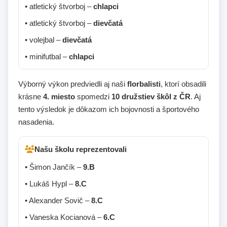
• atletický štvorboj –
chlapci
• atletický štvorboj –
dievčatá
• volejbal –
dievčatá
• minifutbal –
chlapci
Výborný výkon predviedli aj naši
florbalisti
, ktorí obsadili
krásne
4. miesto
spomedzi
10 družstiev škôl z ČR
. Aj
tento výsledok je dôkazom ich bojovnosti a športového
nasadenia.
Našu školu reprezentovali
• Šimon Jančík –
9.B
• Lukáš Hypl –
8.C
• Alexander Sovič –
8.C
• Vaneska Kocianová –
6.C