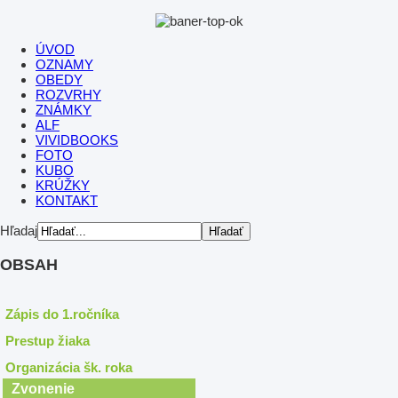
ÚVOD
OZNAMY
OBEDY
ROZVRHY
ZNÁMKY
ALF
VIVIDBOOKS
FOTO
KUBO
KRÚŽKY
KONTAKT
Hľadaj
OBSAH
Zápis do 1.ročníka
Prestup žiaka
Organizácia šk. roka
Zvonenie