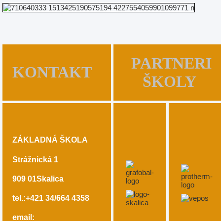
PARTNERI
KONTAKT
ŠKOLY
ZÁKLADNÁ ŠKOLA
Strážnická 1
909 01
Skalica
tel.:+421 34/664 4358
email: