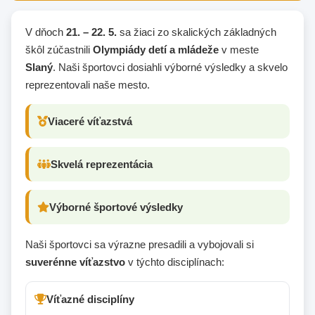
V dňoch
21. – 22. 5.
sa žiaci zo skalických základných
škôl zúčastnili
Olympiády detí a mládeže
v meste
Slaný
. Naši športovci dosiahli výborné výsledky a skvelo
reprezentovali naše mesto.
Viaceré víťazstvá
Skvelá reprezentácia
Výborné športové výsledky
Naši športovci sa výrazne presadili a vybojovali si
suverénne víťazstvo
v týchto disciplínach:
Víťazné disciplíny