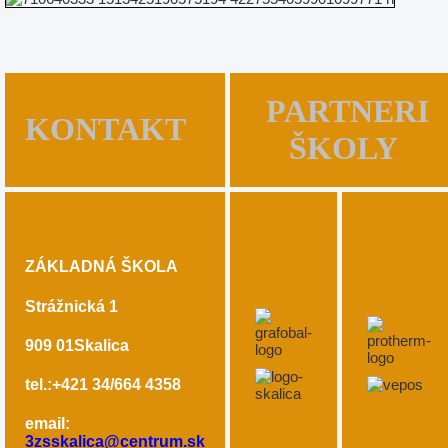
PARTNERI
KONTAKT
ŠKOLY
ZÁKLADNÁ ŠKOLA
Strážnická 1
909 01
Skalica
tel.:+421 34/664 4358
email:
3zsskalica@centrum.sk