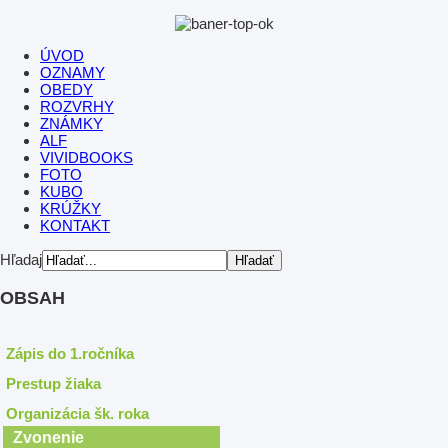
ÚVOD
OZNAMY
OBEDY
ROZVRHY
ZNÁMKY
ALF
VIVIDBOOKS
FOTO
KUBO
KRÚŽKY
KONTAKT
Hľadaj
OBSAH
Zápis do 1.ročníka
Prestup žiaka
Organizácia šk. roka
Zvonenie