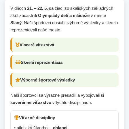
V dňoch
21. – 22. 5.
sa žiaci zo skalických základných
škôl zúčastnili
Olympiády detí a mládeže
v meste
Slaný
. Naši športovci dosiahli výborné výsledky a skvelo
reprezentovali naše mesto.
Viaceré víťazstvá
Skvelá reprezentácia
Výborné športové výsledky
Naši športovci sa výrazne presadili a vybojovali si
suverénne víťazstvo
v týchto disciplínach:
Víťazné disciplíny
• atletický štvorboj –
chlapci