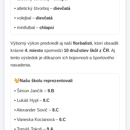
• atletický štvorboj –
dievčatá
• volejbal –
dievčatá
• minifutbal –
chlapci
Výborný výkon predviedli aj naši
florbalisti
, ktorí obsadili
krásne
4. miesto
spomedzi
10 družstiev škôl z ČR
. Aj
tento výsledok je dôkazom ich bojovnosti a športového
nasadenia.
Našu školu reprezentovali
• Šimon Jančík –
9.B
• Lukáš Hypl –
8.C
• Alexander Sovič –
8.C
• Vaneska Kocianová –
6.C
• Tomáš Tokoš –
9.A