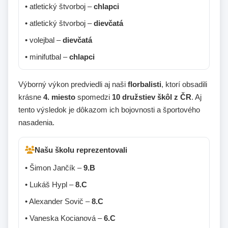
• atletický štvorboj –
chlapci
• atletický štvorboj –
dievčatá
• volejbal –
dievčatá
• minifutbal –
chlapci
Výborný výkon predviedli aj naši
florbalisti
, ktorí obsadili
krásne
4. miesto
spomedzi
10 družstiev škôl z ČR
. Aj
tento výsledok je dôkazom ich bojovnosti a športového
nasadenia.
Našu školu reprezentovali
• Šimon Jančík –
9.B
• Lukáš Hypl –
8.C
• Alexander Sovič –
8.C
• Vaneska Kocianová –
6.C