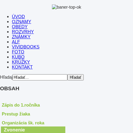
ÚVOD
OZNAMY
OBEDY
ROZVRHY
ZNÁMKY
ALF
VIVIDBOOKS
FOTO
KUBO
KRÚŽKY
KONTAKT
Hľadaj
OBSAH
Zápis do 1.ročníka
Prestup žiaka
Organizácia šk. roka
Zvonenie