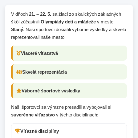
V dňoch
21. – 22. 5.
sa žiaci zo skalických základných
škôl zúčastnili
Olympiády detí a mládeže
v meste
Slaný
. Naši športovci dosiahli výborné výsledky a skvelo
reprezentovali naše mesto.
Viaceré víťazstvá
Skvelá reprezentácia
Výborné športové výsledky
Naši športovci sa výrazne presadili a vybojovali si
suverénne víťazstvo
v týchto disciplínach:
Víťazné disciplíny