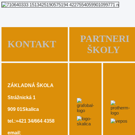
PARTNERI
KONTAKT
ŠKOLY
ZÁKLADNÁ ŠKOLA
Strážnická 1
909 01
Skalica
tel.:+421 34/664 4358
email: